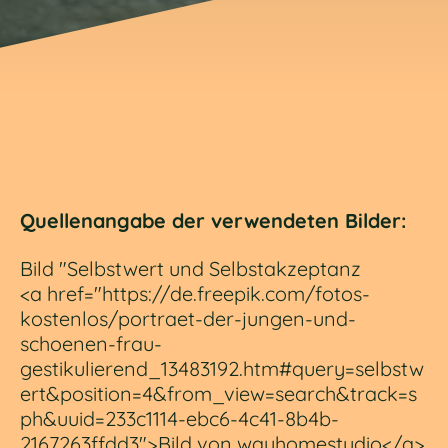
Quellenangabe der verwendeten Bilder:
Bild "Selbstwert und Selbstakzeptanz
<a href="https://de.freepik.com/fotos-
kostenlos/portraet-der-jungen-und-
schoenen-frau-
gestikulierend_13483192.htm#query=selbstw
ert&position=4&from_view=search&track=s
ph&uuid=233c1114-ebc6-4c41-8b4b-
2167263ffdd3">Bild von wayhomestudio</a>