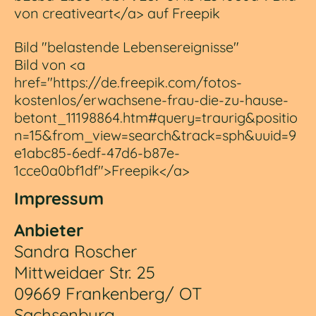
von creativeart</a> auf Freepik
Bild "belastende Lebensereignisse"
Bild von <a
href="https://de.freepik.com/fotos-
kostenlos/erwachsene-frau-die-zu-hause-
betont_11198864.htm#query=traurig&positio
n=15&from_view=search&track=sph&uuid=9
e1abc85-6edf-47d6-b87e-
1cce0a0bf1df">Freepik</a>
Impressum
Anbieter
Sandra Roscher
Mittweidaer Str. 25
09669 Frankenberg/ OT
Sachsenburg