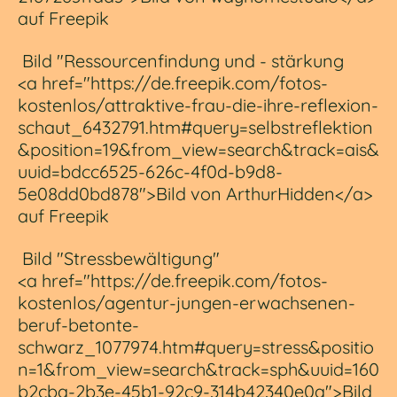
auf Freepik
Bild "Ressourcenfindung und - stärkung
<a href="https://de.freepik.com/fotos-
kostenlos/attraktive-frau-die-ihre-reflexion-
schaut_6432791.htm#query=selbstreflektion
&position=19&from_view=search&track=ais&
uuid=bdcc6525-626c-4f0d-b9d8-
5e08dd0bd878">Bild von ArthurHidden</a>
auf Freepik
Bild "Stressbewältigung"
<a href="https://de.freepik.com/fotos-
kostenlos/agentur-jungen-erwachsenen-
beruf-betonte-
schwarz_1077974.htm#query=stress&positio
n=1&from_view=search&track=sph&uuid=160
b2cba-2b3e-45b1-92c9-314b42340e0a">Bild