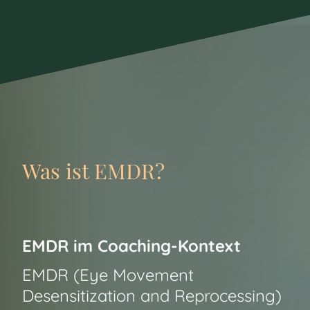
Was ist EMDR?
EMDR im Coaching-Kontext
EMDR (Eye Movement
Desensitization and Reprocessing)